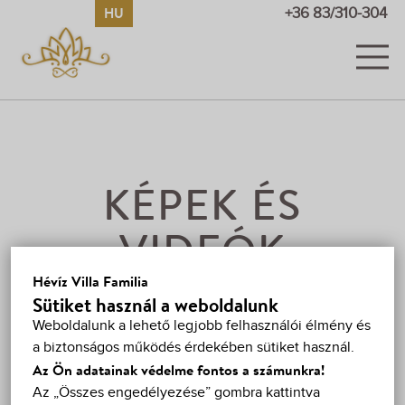
HU
EN
DE
RU
+36 83/310-304
SZOBÁK
KÉPEK ÉS VIDEÓK
ÁRAK
KÉPEK ÉS
AKCIÓK
VIDEÓK
VENDÉGKÖNYV
Hévíz Villa Familia
VIDEÓK
Sütiket használ a weboldalunk
HÉVÍZ
Weboldalunk a lehető legjobb felhasználói élmény és
a biztonságos működés érdekében sütiket használ.
TÉRKÉP
Az Ön adatainak védelme fontos a számunkra!
Az „Összes engedélyezése” gombra kattintva
KAPCSOLAT