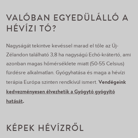
VALÓBAN EGYEDÜLÁLLÓ A
HÉVÍZI TÓ?
Nagyságát tekintve kevéssel marad el tőle az Új-
Zélandon található 3,8 ha nagyságú Echó-krátertó, ami
azonban magas hőmérséklete miatt (50-55 Celsius)
fürdésre alkalmatlan. Gyógyhatása és maga a hévízi
Vendégeink
terápia Európa szinten rendkívül ismert.
kedvezményesen élvezhetik a Gyógytó gyógyító
hatását
.
KÉPEK HÉVÍZRŐL