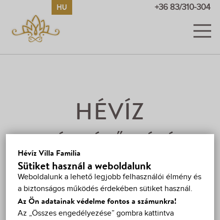
HU
EN
DE
RU
+36 83/310-304
SZOBÁK
KÉPEK ÉS VIDEÓK
ÁRAK
HÉVÍZ
AKCIÓK
A VILÁGHÍRŰ HÉVÍZI
VENDÉGKÖNYV
Hévíz Villa Familia
TÓ
Sütiket használ a weboldalunk
HÉVÍZ
Weboldalunk a lehető legjobb felhasználói élmény és
A Hévízi Gyógytó a világ legnagyobb biológiailag is
a biztonságos működés érdekében sütiket használ.
TÉRKÉP
aktív, természetes termáltava, amely páratlan
Az Ön adatainak védelme fontos a számunkra!
környezetben, a Balatontól mindössze 10 km-re,
Az „Összes engedélyezése” gombra kattintva
KAPCSOLAT