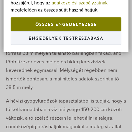
hozzájárul, hogy az
adatkezelési szabályzatnak
Bécstől 198 km-re, Budapesttől 193 km-re található.
megfelelően az összes sütit használhatjuk.
Villánk különlegessége
, hogy a Hévízi Tótól mindössze
200 m-re található. Vendégeinknek
árkedvezményt
ÖSSZES ENGEDÉLYEZÉSE
biztosítunk a Tófürdő belépőjegyéből
is.
ENGEDÉLYEK TESTRESZABÁSA
A 4,4 ha vízfelületű tó gazdag ásványanyag tartalmú
forrása 38 m mélyen található barlangban fakad, ahol
több tízezer éves meleg és hideg karsztvizek
keverednek egymással. Mélységét régebben nem
ismerték pontosan, a mai hiteles adatok szerint a tó
38,5 m mély.
A hévízi gyógyfürdőzők tapasztalatból is tudják, hogy a
tó kétharmadában a víz mélysége 150-200 cm között
változik, a tó szélső részein le lehet állni a talajra,
combközépig beáshatjuk magunkat a meleg víz által