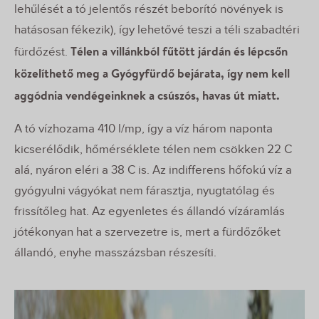
lehűlését a tó jelentős részét beborító növények is
hatásosan fékezik), így lehetővé teszi a téli szabadtéri
Télen a villánkból fűtött járdán és lépcsőn
fürdőzést.
közelíthető meg a Gyógyfürdő bejárata, így nem kell
aggódnia vendégeinknek a csúszós, havas út miatt.
A tó vízhozama 410 l/mp, így a víz három naponta
kicserélődik, hőmérséklete télen nem csökken 22 C
alá, nyáron eléri a 38 C is. Az indifferens hőfokú víz a
gyógyulni vágyókat nem fárasztja, nyugtatólag és
frissítőleg hat. Az egyenletes és állandó vízáramlás
jótékonyan hat a szervezetre is, mert a fürdőzőket
állandó, enyhe masszázsban részesíti.