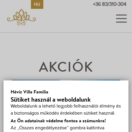
HU
EN
DE
RU
+36 83/310-304
SZOBÁK
KÉPEK ÉS VIDEÓK
ÁRAK
AKCIÓK
AKCIÓK
VENDÉGKÖNYV
2026. április 27.
Hévíz Villa Familia
-
2026. március 1. -
Sütiket használ a weboldalunk
HÉVÍZ
szeptember 30.
október 30.
Weboldalunk a lehető legjobb felhasználói élmény és
FŐSZEZONI
TÖBBNAPOS
a biztonságos működés érdekében sütiket használ.
TÉRKÉP
AKCIÓ
FOGLALÁS
Az Ön adatainak védelme fontos a számunkra!
Az „Összes engedélyezése” gombra kattintva
KAPCSOLAT