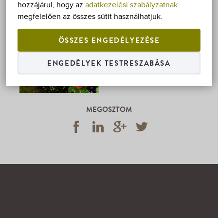
hozzájárul, hogy az
adatkezelési szabályzatnak
megfelelően az összes sütit használhatjuk.
2026. március 1. -
október 30.
ÖSSZES ENGEDÉLYEZÉSE
EGYÁGYAS
ENGEDÉLYEK TESTRESZABÁSA
KEDVEZMÉNYES
ÁR
MEGOSZTOM