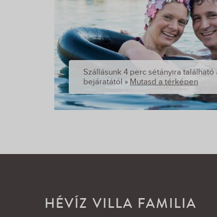
Szállásunk 4 perc sétányira található 
bejáratától »
Mutasd a térképen
HÉVÍZ VILLA FAMILIA