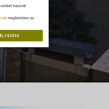
ütiket használ.
tnak
megfelelően az
ÉLYEZÉSE