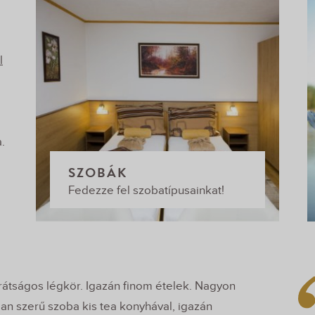
l
.
SZOBÁK
Fedezze fel szobatípusainkat!
átságos légkör. Igazán finom ételek. Nagyon
an szerű szoba kis tea konyhával, igazán