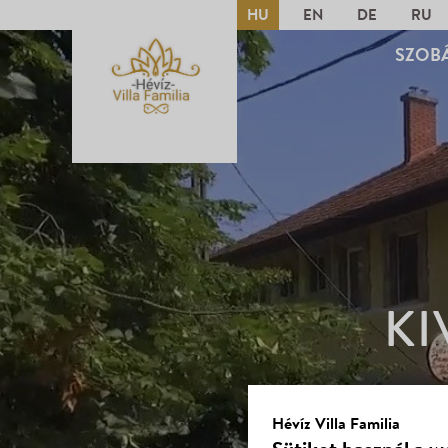
HU
EN
DE
RU
SZOB
KI
Hévíz Villa Familia