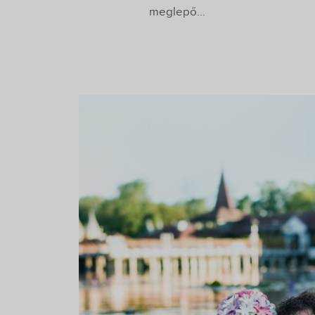
meglepő…