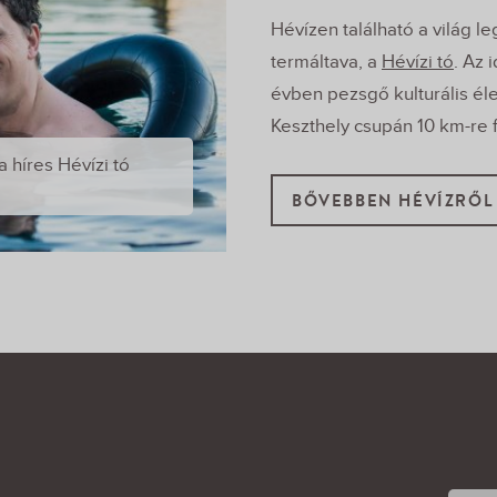
Hévízen található a világ l
termáltava, a
Hévízi tó
. Az 
évben pezsgő kulturális éle
Keszthely csupán 10 km-re f
a híres Hévízi tó
BŐVEBBEN HÉVÍZRŐL