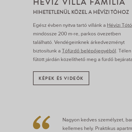
HÉVÍZ VILLA FAMILIA
HIHETETLENÜL KÖZEL A HÉVÍZI TÓHOZ
Egész évben nyitva tartó villánk a
Hévízi Tótó
mindössze 200 m-re, parkos övezetben
található. Vendégeinknek árkedvezményt
biztosítunk a
Tófürdő belépőjegyéből
. Télen
fűtött járdán közelíthető meg a fürdő bejárata
KÉPEK ÉS VIDEÓK
Nagyon kedves személyzet, bar
kellemes hely. Praktikus apartm