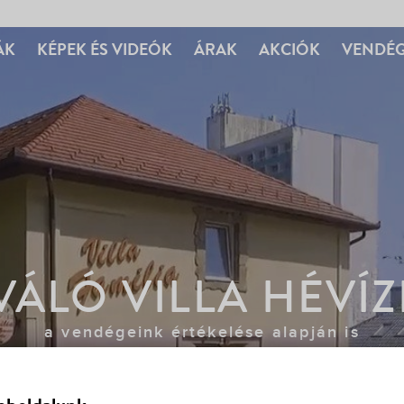
ÁK
KÉPEK ÉS VIDEÓK
ÁRAK
AKCIÓK
VENDÉ
VÁLÓ VILLA HÉVÍ
a vendégeink értékelése alapján is
AJÁNLATKÉRÉS
SZ