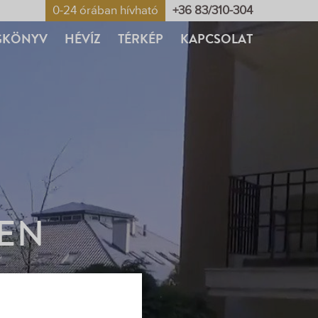
0-24 órában hívható
+36 83/310-304
GKÖNYV
HÉVÍZ
TÉRKÉP
KAPCSOLAT
ZEN
OBAFOGLALÁS