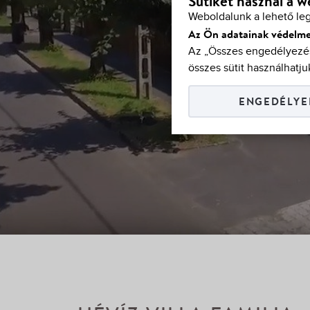
Sütiket használ a 
Weboldalunk a lehető le
Az Ön adatainak védelme
Az „Összes engedélyezés
összes sütit használhatju
ENGEDÉLYE