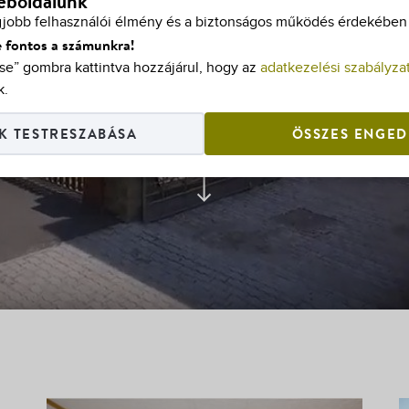
weboldalunk
gjobb felhasználói élmény és a biztonságos működés érdekében s
 fontos a számunkra!
e” gombra kattintva hozzájárul, hogy az
adatkezelési szabályza
k.
K TESTRESZABÁSA
ÖSSZES ENGED
FEDEZZE FEL