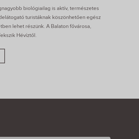
egnagyobb biológiailag is aktív, természetes
idelátogató turistáknak köszönhetően egész
tben lehet részünk. A Balaton fővárosa,
ekszik Hévíztől.