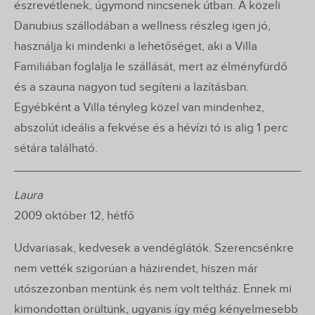
észrevétlenek, úgymond nincsenek útban. A közeli
Danubius szállodában a wellness részleg igen jó,
használja ki mindenki a lehetőséget, aki a Villa
Familiában foglalja le szállását, mert az élményfürdő
és a szauna nagyon tud segíteni a lazításban.
Egyébként a Villa tényleg közel van mindenhez,
abszolút ideális a fekvése és a hévízi tó is alig 1 perc
sétára található.
Laura
2009 október 12, hétfő
Udvariasak, kedvesek a vendéglátók. Szerencsénkre
nem vették szigorúan a házirendet, hiszen már
utószezonban mentünk és nem volt teltház. Ennek mi
kimondottan örültünk, ugyanis így még kényelmesebb