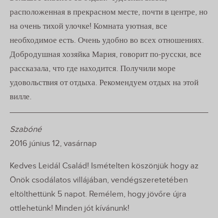
расположенная в прекрасном месте, почти в центре, но
на очень тихой улочке! Комната уютная, все
необходимое есть. Очень удобно во всех отношениях.
Добродушная хозяйка Мария, говорит по-русски, все
рассказала, что где находится. Получили море
удовольствия от отдыха. Рекомендуем отдых на этой
вилле.
Szabóné
2016 június 12, vasárnap
Kedves Leidál Család! Ismételten köszönjük hogy az
Önök csodálatos villájában, vendégszeretetében
eltölthettünk 5 napot. Remélem, hogy jövőre újra
ottlehetünk! Minden jót kívánunk!