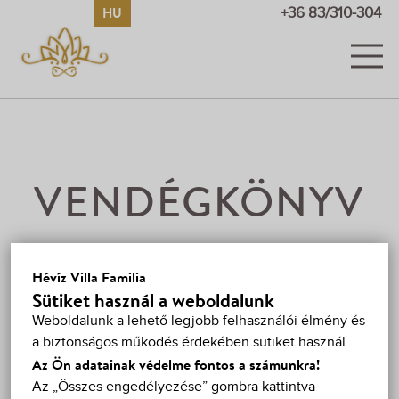
HU
EN
DE
RU
+36 83/310-304
SZOBÁK
KÉPEK ÉS VIDEÓK
ÁRAK
VENDÉGKÖNYV
AKCIÓK
VENDÉGKÖNYV
A véleménye sokat segít más utazóknak.
Kérjük, írjon
Hévíz Villa Familia
egy értékelést, őszinte véleményt
, csak pár percig
Sütiket használ a weboldalunk
HÉVÍZ
tart! Jöjjön el hozzánk és tapasztalja meg
Weboldalunk a lehető legjobb felhasználói élmény és
személyesen is az alábbi élménybeszámolókat!
a biztonságos működés érdekében sütiket használ.
TÉRKÉP
Az Ön adatainak védelme fontos a számunkra!
21 HOZZÁSZÓLÁS
Az „Összes engedélyezése” gombra kattintva
KAPCSOLAT