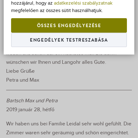
hozzájárul, hogy az
adatkezelési szabályzatnak
megfelelően az összes sütit használhatjuk.
Petra und Max Bartsch
2019 február 12, kedd
ÖSSZES ENGEDÉLYEZÉSE
Liebe Familie Leidal,
ENGEDÉLYEK TESTRESZABÁSA
wir haben uns in Ihrer Pension sehr wohlgefühlt und
freuen uns schon auf ein nächstes mal. Bis dahin
wünschen wir Ihnen und Langohr alles Gute.
Liebe Grüße
Petra und Max
Bartsch Max und Petra
2019 január 28, hétfő
Wir haben uns bei Familie Leidal sehr wohl gefühlt. Die
Zimmer waren sehr geräumig und schön eingerichtet.