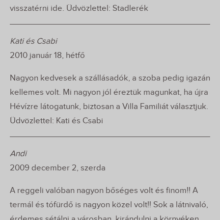
visszatérni ide. Üdvözlettel: Stadlerék
Kati és Csabi
2010 január 18, hétfő
Nagyon kedvesek a szállásadók, a szoba pedig igazán
kellemes volt. Mi nagyon jól éreztük magunkat, ha újra
Hévízre látogatunk, biztosan a Villa Familiát választjuk.
Üdvözlettel: Kati és Csabi
Andi
2009 december 2, szerda
A reggeli valóban nagyon bőséges volt és finom!! A
termál és tófürdő is nagyon közel volt!! Sok a látnivaló,
érdemes sétálni a városban, kirándulni a környéken.