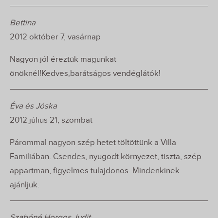
Bettina
2012 október 7, vasárnap
Nagyon jól éreztük magunkat
önöknél!Kedves,barátságos vendéglátók!
Éva és Jóska
2012 július 21, szombat
Párommal nagyon szép hetet töltöttünk a Villa
Familiában. Csendes, nyugodt környezet, tiszta, szép
appartman, figyelmes tulajdonos. Mindenkinek
ajánljuk.
Szabóné Horgos Judit