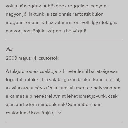
volt a hétvégénk. A bőséges reggelivel nagyon-
nagyon jól laktunk, a szalonnás rántottát külön
megemlíteném, hát az valami isteni volt! Így utólag is
nagyon köszönjük szépen a hétvégét!
Évi
2009 május 14, csütörtök
A tulajdonos és családja is hihetetlenül barátságosan
fogadott minket. Ha valaki igazán ki akar kapcsolódni,
az válassza a hévízi Villa Familiát mert ez hely valóban
alkalmas a pihenésre! Amint lehet ismét jövünk, csak
ajánlani tudom mindenkinek! Semmiben nem
csalódtunk! Köszönjük, Évi