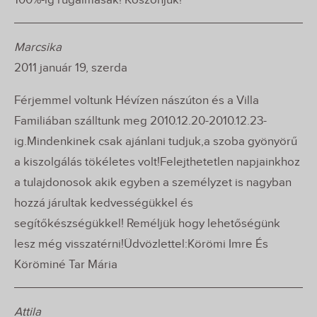
100%-ig rugalmasak! Köszönjük!
Marcsika
2011 január 19, szerda
Férjemmel voltunk Hévízen nászúton és a Villa
Familiában szálltunk meg 2010.12.20-2010.12.23-
ig.Mindenkinek csak ajánlani tudjuk,a szoba gyönyörű
a kiszolgálás tökéletes volt!Felejthetetlen napjainkhoz
a tulajdonosok akik egyben a személyzet is nagyban
hozzá járultak kedvességükkel és
segítőkészségükkel! Reméljük hogy lehetőségünk
lesz még visszatérni!Üdvözlettel:Körömi Imre És
Köröminé Tar Mária
Attila