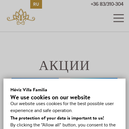
RU
HU
EN
DE
+36 83/310-304
НОМЕРА
КАРТИНЫ И ВИДЕО
ЦЕНЫ
АКЦИИ
АКЦИИ
27. April -
ГОСТЕВАЯ КНИГА
30. September
Hévíz Villa Familia
2026.
1. March -
We use cookies on our website
ХЕВИЗ
30. October 2026.
СКИДКА В
Our website uses cookies for the best possible user
ВЫСОКИЙ
МНОГОДНЕВНОЕ
experience and safe operation.
КАРТА
СЕЗОН
БРОНИРОВАНИЕ
The protection of your data is important to us!
By clicking the "Allow all" button, you consent to the
КОНТАКТЫ