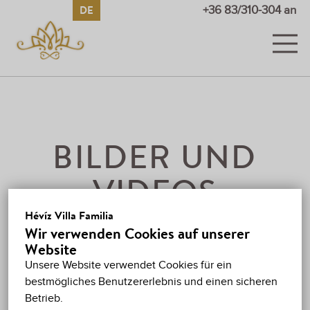
DE
HU
EN
RU
+36 83/310-304 an
ZIMMER
BILDER UND VIDEOS
PREISE
BILDER UND
SONDERANGEBOTE
VIDEOS
GÄSTEBUCH
Hévíz Villa Familia
VIDEOS
Wir verwenden Cookies auf unserer
HÉVÍZ
Website
Unsere Website verwendet Cookies für ein
KARTE
bestmögliches Benutzererlebnis und einen sicheren
Betrieb.
KONTAKT