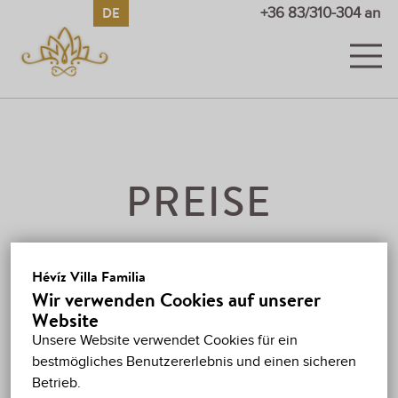
DE
HU
EN
RU
+36 83/310-304 an
ZIMMER
BILDER UND VIDEOS
PREISE
PREISE
SONDERANGEBOTE
GÄSTEBUCH
Sehen Sie sich bitte unsere Listenpreise für 2025 an.
Hévíz Villa Familia
Bei uns können Sie auch mit der „SZÉP“-Karte
Wir verwenden Cookies auf unserer
HÉVÍZ
bezahlen!
Website
Unsere Website verwendet Cookies für ein
KARTE
ZIMMERPREISE 2026
bestmögliches Benutzererlebnis und einen sicheren
Betrieb.
KONTAKT