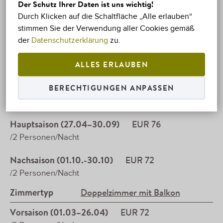
Der Schutz Ihrer Daten ist uns wichtig!
Buchen Sie Ihr Zimmer zum besten Preis und wählen
Durch Klicken auf die Schaltfläche „Alle erlauben“
Sie bei einem Aufenthalt von mindestens
stimmen Sie der Verwendung aller Cookies gemäß
4 Übernachtungen aus unseren
Sonderangeboten!
der
Datenschutzerklärung
zu.
Zimmertyp
Doppelzimmer
ALLES ERLAUBEN
Vorsaison (01.03–26.04)
EUR 72
BERECHTIGUNGEN ANPASSEN
/2 Personen/Nacht
Hauptsaison (27.04–30.09)
EUR 76
/2 Personen/Nacht
Nachsaison (01.10.-30.10)
EUR 72
/2 Personen/Nacht
Zimmertyp
Doppelzimmer mit Balkon
Vorsaison (01.03–26.04)
EUR 72