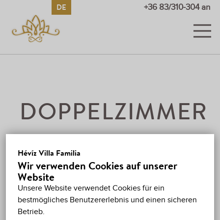
DE
HU
EN
RU
+36 83/310-304 an
ZIMMER
BILDER UND VIDEOS
PREISE
DOPPELZIMMER
SONDERANGEBOTE
GÄSTEBUCH
Hévíz Villa Familia
Wir verwenden Cookies auf unserer
MAX. 2 ERWACHSENE + 1 KIND
HÉVÍZ
Website
WLAN
26,5M²
KLIMAANLAGE
Unsere Website verwendet Cookies für ein
KARTE
bestmögliches Benutzererlebnis und einen sicheren
Betrieb.
KONTAKT