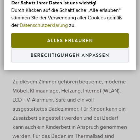
Der Schutz Ihrer Daten ist uns wichtig!
Unser günstigstes Zimmer für Paare mit einem
Durch Klicken auf die Schaltfläche „Alle erlauben“
stimmen Sie der Verwendung aller Cookies gemäß
kleinen Kind. Perfekte Lösung in der Innenstadt
der
Datenschutzerklärung
zu.
von Hévíz zum Einkauf und Spazieren in der
Einkaufsstraße. Das Doppelzimmer befindet sich
ALLES ERLAUBEN
im ersten Geschoss. Die Fenster des Zimmers
BERECHTIGUNGEN ANPASSEN
gehen auf die Straße, d. h. den Park gegenüber
der Villa.
Zu diesem Zimmer gehören bequeme, moderne
Möbel, Klimaanlage, Heizung, Internet (WLAN),
LCD-TV, Alarmuhr, Safe und ein voll
ausgestattetes Badezimmer. Für Kinder kann ein
Zusatzbett eingestellt werden und bei Bedarf
kann auch ein Kinderbett in Anspruch genommen
werden. Für das Baden im Thermalbad sind