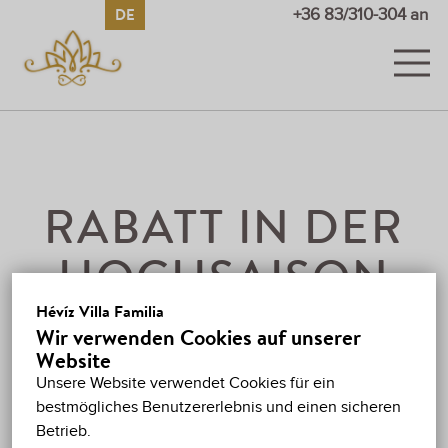
DE
HU
EN
RU
+36 83/310-304 an
ZIMMER
BILDER UND VIDEOS
PREISE
RABATT IN DER
SONDERANGEBOTE
HOCHSAISON
GÄSTEBUCH
Hévíz Villa Familia
Wir verwenden Cookies auf unserer
HÉVÍZ
Website
2026.
MIN. 2 PERSON, 4 NACHT
Unsere Website verwendet Cookies für ein
KARTE
bestmögliches Benutzererlebnis und einen sicheren
0 FT
/fő/éj
Betrieb.
KONTAKT