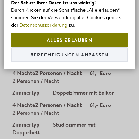
Der Schutz Ihrer Daten ist uns wichtig!
Durch Klicken auf die Schaltfläche „Alle erlauben“
stimmen Sie der Verwendung aller Cookies gemäß
Informieren Sie sich über unsere Sonderpreise
der
Datenschutzerklärung
zu.
für mehrere Nächte.
von 27.04.- bis 30.09.2026.
ALLES ERLAUBEN
BERECHTIGUNGEN ANPASSEN
Zimmertyp
Doppelzimmer
4 Nachte2 Personen / Nacht
61,- Euro-
2 Personen / Nacht
Zimmertyp
Doppelzimmer mit Balkon
4 Nachte2 Personen / Nacht
61,- Euro
2 Personen / Nacht
Zimmertyp
Studiozimmer mit
Doppelbett