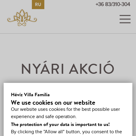
RU
HU
EN
DE
+36 83/310-304
НОМЕРА
КАРТИНЫ И ВИДЕО
ЦЕНЫ
NYÁRI AKCIÓ
АКЦИИ
ГОСТЕВАЯ КНИГА
Hévíz Villa Familia
9. APRIL 2025
MIN. 2 ЧЕЛ., 4 НОЧЬ
We use cookies on our website
ХЕВИЗ
Our website uses cookies for the best possible user
65 EURO/2 ЧЕЛ./НОЧЬ
experience and safe operation.
КАРТА
The protection of your data is important to us!
By clicking the "Allow all" button, you consent to the
КОНТАКТЫ