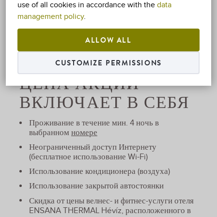
use of all cookies in accordance with the
data
Откройте для себя в рамках «Снова пришла
management policy
.
весна» окрестность Хевиза и весна! Наше
акционное предложение действительно в случае
ALLOW ALL
проживания мин. 4 ночь.
CUSTOMIZE PERMISSIONS
ЦЕНА АКЦИИ
ВКЛЮЧАЕТ В СЕБЯ
Проживание в течение мин. 4 ночь в
выбранном
номере
Неограниченный доступ Интернету
(бесплатное использование Wi-Fi)
Использование кондиционера (воздуха)
Использование закрытой автостоянки
Скидка
от цены велнес- и фитнес-услуги отеля
ENSANA THERMAL Hévíz, расположенного в